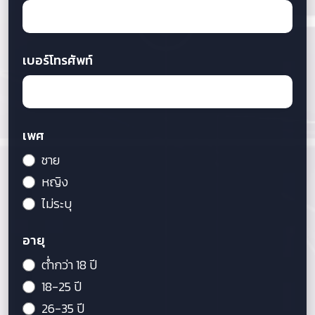
เบอร์โทรศัพท์
เพศ
ชาย
หญิง
ไม่ระบุ
อายุ
ต่ำกว่า 18 ปี
18-25 ปี
26-35 ปี