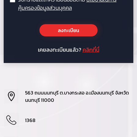
คุ้มครองข้อมูลส่วนบุคคล
ลงทะเบียน
เคยลงทะเบียนแล้ว?
คลิกที่นี่
563 ถนนนนทบุรี ต.บางกระสอ อ.เมืองนนทบุรี จังหวัด
นนทบุรี 11000
1368