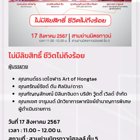
ไม่มีลิขสิทธิ์ ชีวิตไม่ถึงร้อย
ผู้บรรยาย
คุณกนต์ธร เตโชฬาร Art of Hongtae
คุณศรัณย์รัชต์ ดีน ศิลปิน/ดารา
คุณกัญญลักษณ์ มิลินทจินดา บริษัท วู้ดดี้ เวิลด์ จํากัด
คุณภเชศ จารุมนต์ นักวิชาการพาณิชย์ชํานาญการพิเศษ
ผู้ดําเนินรายการ
วันที่ 17 สิงหาคม 2567
เวลา : 11.00 - 12.00 น.
สถานที่ : สามย่านมิตรทาวน์ฮอลล์ ชั้น 5